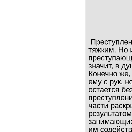
Преступлен
тяжким. Но 
преступающи
значит, в д
Конечно же,
ему с рук, 
остается бе
преступлен
части раскр
результатом
занимающих
им содейст