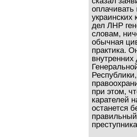
сказал заяв
оплачивать
украинских 
дел ЛНР ген
словам, нич
обычная ци
практика. О
внутренних 
Генерально
Республики,
правоохран
при этом, ч
карателей н
останется б
правильный 
преступника