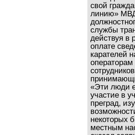
свой гражда
линию» МВД
должностног
службы тра
действуя в 
оплате свед
карателей н
операторам
сотруднико
принимающи
«Эти люди е
участие в 
преград, из
возможности
некоторых 
местным нас