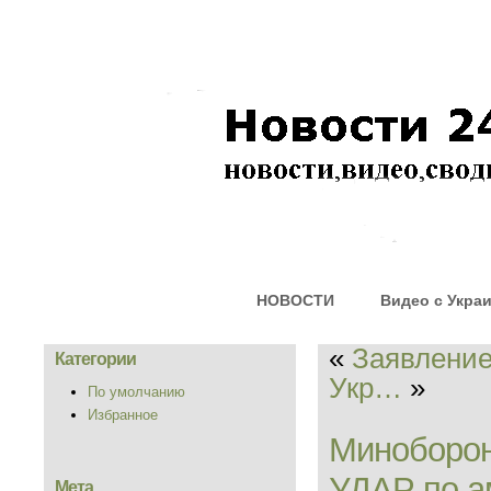
НОВОСТИ
Видео с Укра
«
Заявлени
Категории
Укр…
»
По умолчанию
Избранное
Миноборон
УДАР по а
Мета