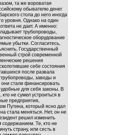
азом, та же вороватая
оссийскому обывателю денег
барского стола до него иногда
го уровня. Однако на один
твета не дает. А именно:
кладывает трубопроводы,
иагностическое оборудование
ямые убытки. Согласитесь,
бъяснить. Государственный
твенный строй современной
ленческие решения
сколотившие себе состояния
ставшихся после развала
трубопроводы, заводы и
 они стали финансировать
 удобные для себя законы. В
 кто не сумел устроиться в
нные предприятия,
ом Путина, который ясно дал
на стала меняться. Нет, он не
резидент решил изменить
 содержанием. Те, кто не
уть страну, или сесть в
в армию вернулись