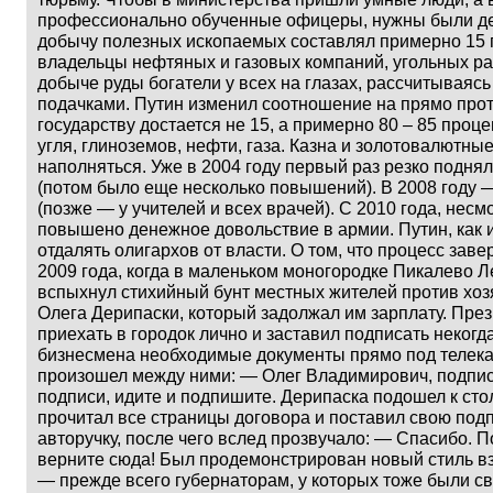
профессионально обученные офицеры, нужны были де
добычу полезных ископаемых составлял примерно 15 п
владельцы нефтяных и газовых компаний, угольных ра
добыче руды богатели у всех на глазах, рассчитываяс
подачками. Путин изменил соотношение на прямо про
государству достается не 15, а примерно 80 – 85 проц
угля, глиноземов, нефти, газа. Казна и золотовалютны
наполняться. Уже в 2004 году первый раз резко подня
(потом было еще несколько повышений). В 2008 году 
(позже — у учителей и всех врачей). С 2010 года, несмо
повышено денежное довольствие в армии. Путин, как 
отдалять олигархов от власти. О том, что процесс зав
2009 года, когда в маленьком моногородке Пикалево Л
вспыхнул стихийный бунт местных жителей против хоз
Олега Дерипаски, который задолжал им зарплату. Пре
приехать в городок лично и заставил подписать некогд
бизнесмена необходимые документы прямо под телека
произошел между ними: — Олег Владимирович, подпи
подписи, идите и подпишите. Дерипаска подошел к сто
прочитал все страницы договора и поставил свою подп
авторучку, после чего вслед прозвучало: — Спасибо. П
верните сюда! Был продемонстрирован новый стиль в
— прежде всего губернаторам, у которых тоже были св