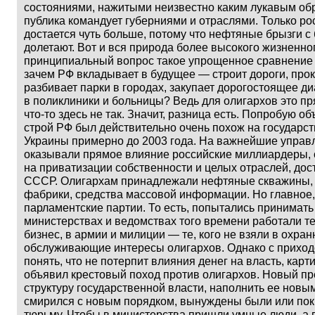
состояниями, нажитыми неизвестно каким лукавым обр
публика командует губерниями и отраслями. Только р
достается чуть больше, потому что нефтяные брызги с 
долетают. Вот и вся природа более высокого жизненно
принципиальный вопрос такое упрощенное сравнение о
зачем РФ вкладывает в будущее — строит дороги, про
разбивает парки в городах, закупает дорогостоящее д
в поликлиники и больницы? Ведь для олигархов это пр
что-то здесь не так. Значит, разница есть. Попробую о
строй РФ был действительно очень похож на государс
Украины примерно до 2003 года. На важнейшие управ
оказывали прямое влияние российские миллиардеры, 
на приватизации собственности и целых отраслей, до
СССР. Олигархам принадлежали нефтяные скважины, 
фабрики, средства массовой информации. Но главное,
парламентские партии. То есть, попытались принимать
министерствах и ведомствах того времени работали те,
бизнес, в армии и милиции — те, кого не взяли в охра
обслуживающие интересы олигархов. Однако с приход
понять, что не потерпит влияния денег на власть, карти
объявил крестовый поход против олигархов. Новый п
структуру государственной власти, наполнить ее новым
смирился с новым порядком, вынуждены были или покин
тюрьму. Чтобы в министерства пришли умные люди, а 