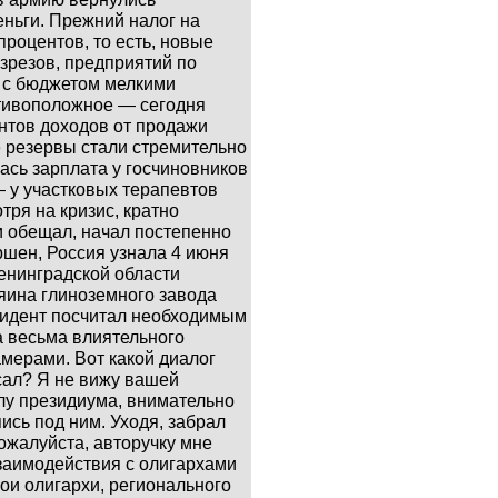
ньги. Прежний налог на
роцентов, то есть, новые
зрезов, предприятий по
ь с бюджетом мелкими
тивоположное — сегодня
ентов доходов от продажи
е резервы стали стремительно
лась зарплата у госчиновников
— у участковых терапевтов
тря на кризис, кратно
и обещал, начал постепенно
ершен, Россия узнала 4 июня
енинградской области
яина глиноземного завода
зидент посчитал необходимым
а весьма влиятельного
мерами. Вот какой диалог
сал? Я не вижу вашей
лу президиума, внимательно
ись под ним. Уходя, забрал
ожалуйста, авторучку мне
заимодействия с олигархами
ои олигархи, регионального