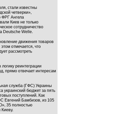
и известны
ской четверки»,
р ФРГ Ангела
вали Киев не только
ическое сотрудничество
 Deutsche Welle.
новление движения товаров
 этом отмечается, что
дует рассмотреть
 логику реинтеграции
яд, прямо отвечает интересам
ьная служба (ГФС) Украины
са украинский бюджет за пять
оговых поступлений. Как
ГФС
Евгений Бамбизов
, из 105
О», 35 полностью
 Киеву.