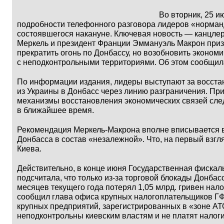
Во вторник, 25 июля, стал
подробности телефонного разговора лидеров «норманд
состоявшегося накануне. Ключевая новость —
канцле
Меркель
и
президент Франции Эммануэль Макрон
приз
прекратить огонь по Донбассу, но возобновить эконом
с неподконтрольными территориями. Об этом сообщила
По информации издания, лидеры выступают за восста
из Украины в Донбасс через линию разграничения. При
механизмы восстановления экономических связей сле
в ближайшее время.
Рекомендация Меркель-Макрона вполне вписывается в
Донбасса в состав «незалежной». Что, на первый взгл
Киева.
Действительно, в конце июня Государственная фискал
подсчитала, что только из-за торговой блокады Донбас
месяцев текущего года потерял 1,05 млрд. гривен нал
сообщил глава офиса крупных налогоплательщиков 
крупных предприятий, зарегистрированных в «зоне АТ
неподконтрольны киевским властям и не платят налоги