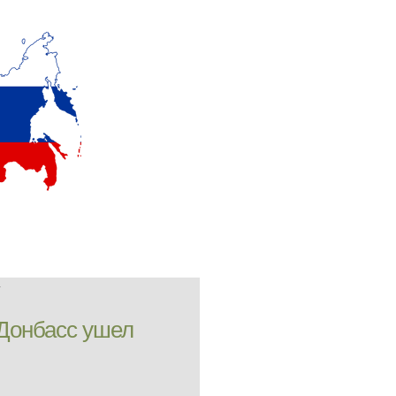
»
 Донбасс ушел