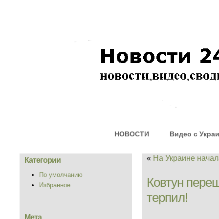
НОВОСТИ
Видео с Укра
«
На Украине нача
Категории
По умолчанию
Ковтун переш
Избранное
терпил!
Мета