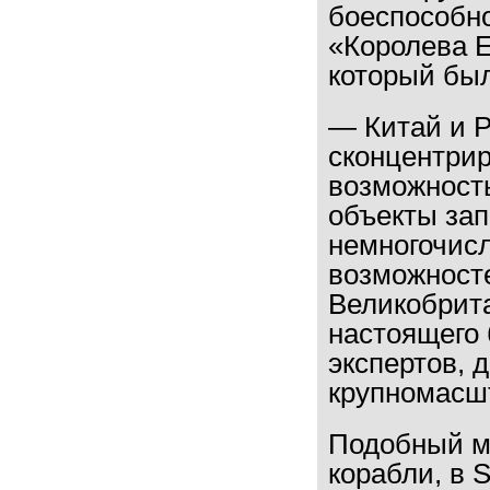
боеспособн
«Королева Е
который был
— Китай и Р
сконцентрир
возможность
объекты зап
немногочис
возможност
Великобрит
настоящего 
экспертов, 
крупномасшт
Подобный ма
корабли, в S