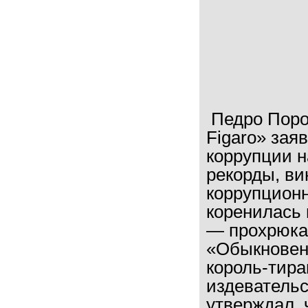
Педро Поро
Figaro» зая
коррупции 
рекорды, ви
коррупционн
коренилась 
— прохрюка
«Обыкновенн
король-тира
издевательс
утверждал, 