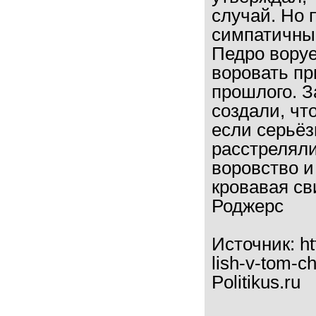
случай. Но 
симпатичным
Педро воруе
воровать пр
прошлого. З
создали, чт
если серьёз
расстреляли
воровство и
кровавая св
Роджерс
Источник:
ht
lish-v-tom-c
Politikus.ru