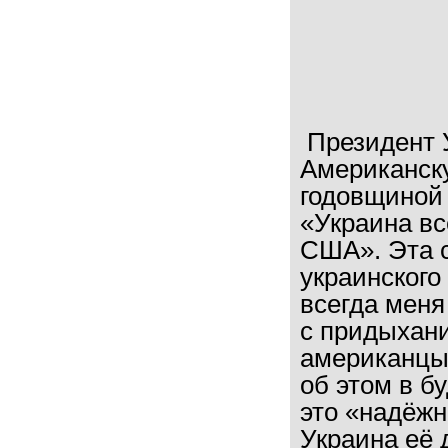
Президент Украины Петр Порошенко, поздравляя Американскую торговую палату на Украине с 25-й годовщиной со дня основания, отметил, что «Украина всегда чувствовала надежное плечо США». Эта странная и даже трепетная любовь украинского руководства к Соединённым Штатам всегда меня удивляла, особенно когда мои знакомые с придыханием многозначительно говорили, что американцы нам помогут. Причём всегда говорили об этом в будущем времени. Они до сих пор ждут это «надёжное плечо». Где же эта помощь? Когда Украина её дождётся? 1. Американский «игнор» За время президентства Обамы он ни разу не посетил Украину. Это наглядно свидетельствует о её значимости для США. Киевской верхушкой все восемь лет «рулил» вице-президент Дж.Байден. Но его внимание к Украине в большей степени было обусловлено личными интересами: сын экс-вице-президента США Хантер Байден по сей день входит в совет директоров украинской компании Burisma Holdings (она принадлежит бывшему министру экологии и природных ресурсов Украины Н.Злочевскому и занимается газодобычей на территории Украины). Администрация Обамы за долгие годы своего правления так и не вспомнила об инвестициях на Украину. Хотя в 2015 году А.Яценюк при активной поддержке со стороны Дж.Байдена пытался провести масштабный бизнес-форум с участием множества американских компаний, приватизационный план Сени не убедил американских инвесторов. И это несмотря на все усилия Дж.Байдена, который обещал им на Украине золотые горы. Крупные инвестиционные проекты на украинской территории американцев не интересуют (и не только американцев), американские инвесторы предпочитают вкладывать в экономику Украины по мелочи, минимизируя свои риски. А вот к России, несмотря на санкции, отношение у американского и европейского бизнеса иное. Недавний Петербургский экономический форум показал, что к санкциям уже приспособились как российский бизнес, так и западные инвесторы, найдя лазейки в санкционном законодательстве. Так, председатель правления «Газпрома» А.Миллер и главный исполнительный директор Royal Dutch Shell Бен Ван Берден подписали контракт по совместному строительству и эксплуатации завода по производству СПГ в Ленинградской области, реализовывая таким образом проект «Балтийский СПГ». А австрийская OMV и «Газпром» подписали рамочное соглашение по сотрудничеству в проектах малотоннажного сжиженного природного газа в Ч