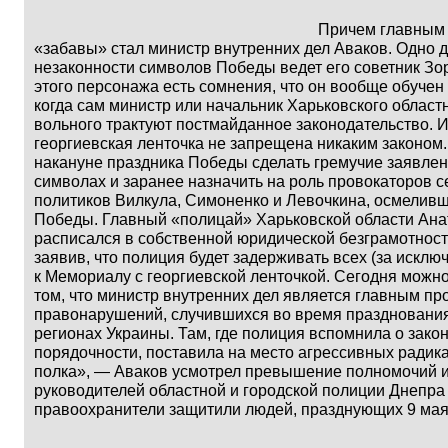
Причем главным вдохновит
«забавы» стал министр внутренних дел Аваков. Одно д
незаконности символов Победы ведет его советник Зо
этого персонажа есть сомнения, что он вообще обучен 
когда сам министр или начальник Харьковского облас
вольного трактуют постмайданное законодательство. И
георгиевская ленточка не запрещена никаким законом
накануне праздника Победы сделать гремучие заявле
символах и заранее назначить на роль провокаторов
политиков Вилкула, Симоненко и Левочкина, осмелив
Победы. Главный «полицай» Харьковской области Ан
расписался в собственной юридической безграмотност
заявив, что полиция будет задерживать всех (за исклю
к Мемориалу с георгиевской ленточкой. Сегодня можно
том, что министр внутренних дел является главным пр
правонарушений, случившихся во время праздновани
регионах Украины. Там, где полиция вспомнила о зако
порядочности, поставила на место агрессивных радика
полка», — Аваков усмотрел превышение полномочий и т
руководителей областной и городской полиции Днепра 
правоохранители защитили людей, празднующих 9 мая