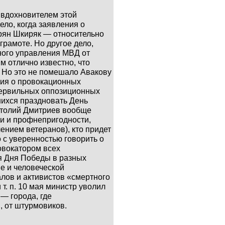
елем этой
ело, когда заявления о
рян Шкиряк — относительно
грамоте. Но другое дело,
тного управления МВД от
м отлично известно, что
. Но это не помешало Авакову
ния о провокационных
 сервильных оппозиционных
шихся праздновать День
атолий Дмитриев вообще
и и профнепригодности,
чением ветеранов), кто придет
 с уверенностью говорить о
овокатором всех
я Дня Победы в разных
не и человеческой
лов и активистов «смертного
. п. 10 мая министр уволил
— города, где
, от штурмовиков.