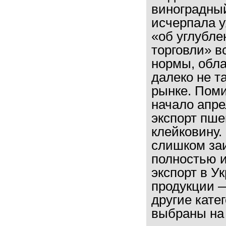
виноградный
исчерпала у
«об углубл
торговли» в
нормы, обла
далеко не т
рынке. Поми
начало апре
экспорт пш
клейковину.
слишком заи
полностью 
экспорт в У
продукции 
другие кате
выбраны на