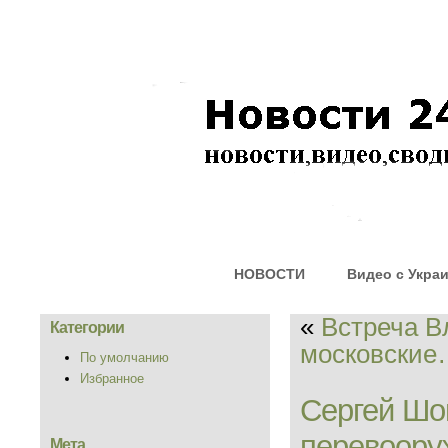
НОВОСТИ
Видео с Укра
«
Встреча 
Категории
московски
По умолчанию
Избранное
Сергей Шо
пepeвoopy
Мета